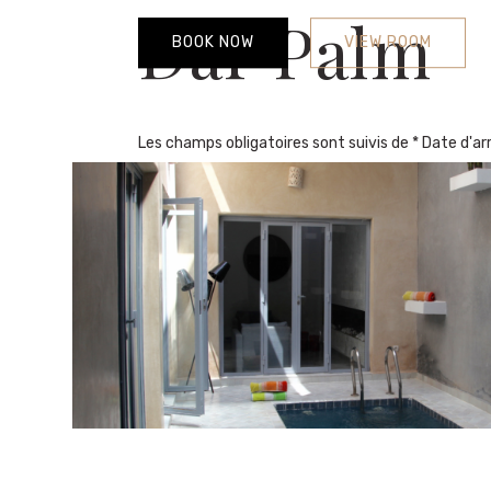
Dar Palm
BOOK NOW
VIEW ROOM
Les champs obligatoires sont suivis de * Date d'ar
Réserve 1 de 1 de logements disponibles. Location 
Dar Lemon & [...]
20
350m
Prix à partir de:
820
€
par nuit
Vue imprenable sur l'Atlas