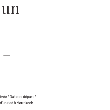
’un
 –
rivée * Date de départ *
d'un riad à Marrakech -