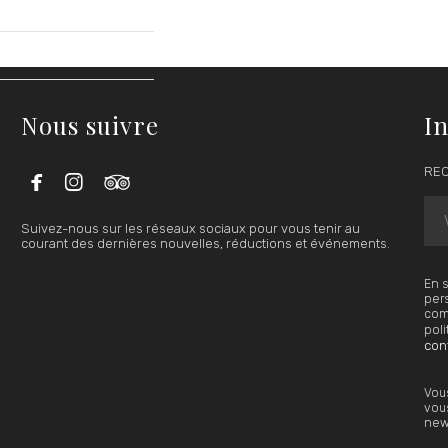
Nous suivre
In



REC
Suivez-nous sur les réseaux sociaux pour vous tenir au
courant des dernières nouvelles, réductions et événements.
En s
pers
comm
poli
conf
Vou
vous
news