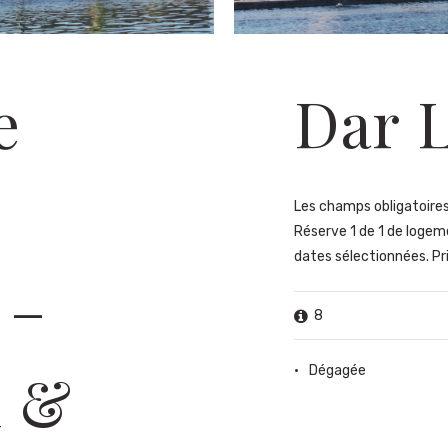
e
Dar 
Les champs obligatoires 
Réserve 1 de 1 de logem
dates sélectionnées. Prix
 –
8
n &
Dégagée