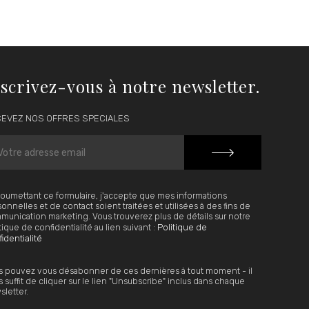
scrivez-vous à notre newsletter.
EVEZ NOS OFFRES SPECIALES
oumettant ce formulaire, j'accepte que mes informations
onnelles et de contact soient traitées et utilisées à des fins de
unication marketing. Vous trouverez plus de détails sur notre
Politique de
tique de confidentialité au lien suivant :
identialité
s pouvez vous désabonner de ces dernières à tout moment - il
 suffit de cliquer sur le lien "Unsubscribe" inclus dans chaque
letter.