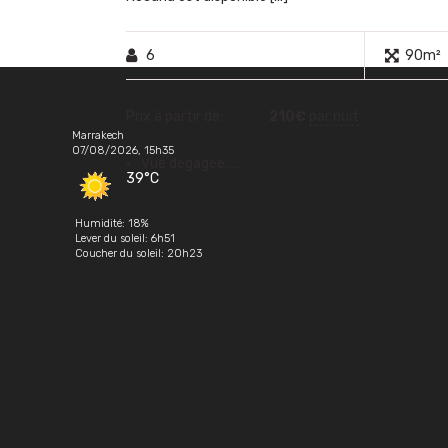
6
90m²
Prix à partir de:
210
€
par nuit
Marrakech
07/08/2026, 15h35
Vue dégagée.....
39°C
Humidité: 18%
Lever du soleil: 6h51
Coucher du soleil: 20h23