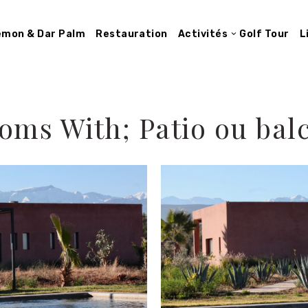
Lemon & Dar Palm
Restauration
Activités
Golf Tour
L
oms With; Patio ou bal