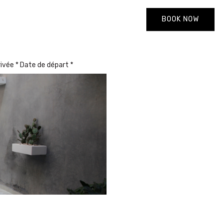
BOOK NOW
rivée * Date de départ *
de villa à Marrakech -
²