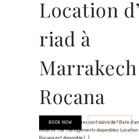
Location d
riad à
Marrakech
Rocana
Les champs obligatoires sont suivis de * Date d'ar
BOOK NOW
VIEW ROOM
Réserve 1 de 1 de logements disponibles. Location 
Rocana est disponible [...]