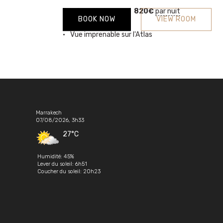
Prix à partir de:
820
€
par nuit
BOOK NOW
VIEW ROOM
Vue imprenable sur l'Atlas
Marrakech
07/08/2026, 3h33
27°C
Humidité: 45%
Lever du soleil: 6h51
Coucher du soleil: 20h23