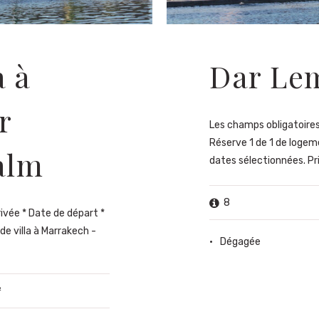
a à
Dar Le
r
Les champs obligatoires 
Réserve 1 de 1 de logem
alm
dates sélectionnées. Prix
8
rivée * Date de départ *
de villa à Marrakech -
Dégagée
²