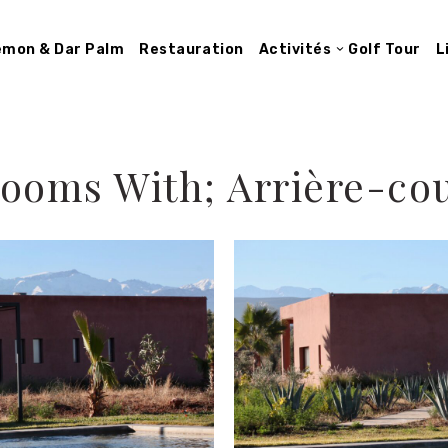
Lemon & Dar Palm
Restauration
Activités
Golf Tour
L
ooms With; Arrière-co