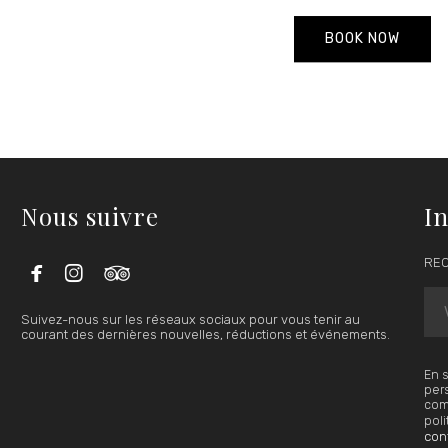
BOOK NOW
Nous suivre
In



REC
Suivez-nous sur les réseaux sociaux pour vous tenir au
courant des dernières nouvelles, réductions et événements.
En s
pers
comm
poli
conf