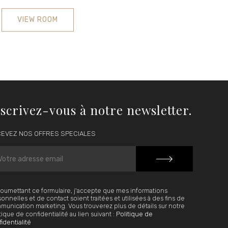
VIEW ROOM
scrivez-vous à notre newsletter.
EVEZ NOS OFFRES SPECIALES
oumettant ce formulaire, j'accepte que mes informations
onnelles et de contact soient traitées et utilisées à des fins de
unication marketing. Vous trouverez plus de détails sur notre
Politique de
tique de confidentialité au lien suivant :
identialité