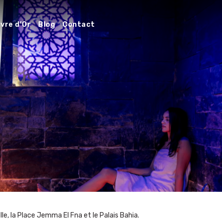
ivre d’Or
Blog
Contact
le, la Place Jemma El Fna et le Palais Bahia.