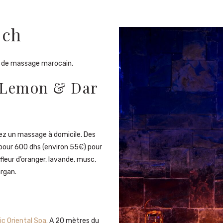
ech
ce de massage marocain.
r Lemon & Dar
ez un massage à domicile. Des
pour 600 dhs (environ 55€) pour
fleur d’oranger, lavande, musc,
argan.
c Oriental Spa.
A 20 mètres du