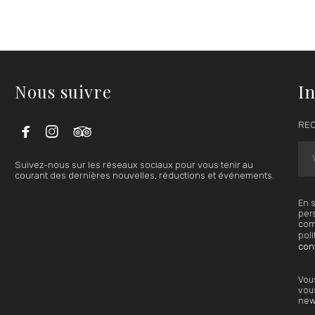
Nous suivre
In



REC
Suivez-nous sur les réseaux sociaux pour vous tenir au
courant des dernières nouvelles, réductions et événements.
En s
pers
comm
poli
conf
Vou
vous
news