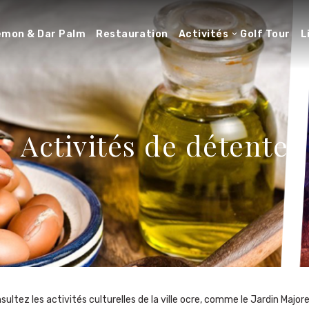
Lemon & Dar Palm
Restauration
Activités
Golf Tour
L
Activités de détente
tez les activités culturelles de la ville ocre, comme le Jardin Majorel