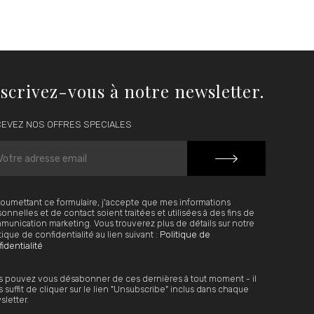
scrivez-vous à notre newsletter.
EVEZ NOS OFFRES SPECIALES
oumettant ce formulaire, j'accepte que mes informations
onnelles et de contact soient traitées et utilisées à des fins de
unication marketing. Vous trouverez plus de détails sur notre
Politique de
tique de confidentialité au lien suivant :
identialité
s pouvez vous désabonner de ces dernières à tout moment - il
 suffit de cliquer sur le lien "Unsubscribe" inclus dans chaque
letter.