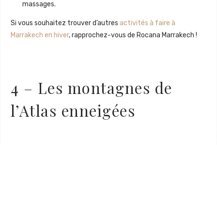
massages.
Si vous souhaitez trouver d’autres
activités à faire à
Marrakech en hiver
, rapprochez-vous de Rocana Marrakech !
4 – Les montagnes de
l’Atlas enneigées
Si vous souhaitez vivre une expérience inoubliable lors de
votre séjour, explorer les
montagnes de l’Atlas enneigées
en hiver
vous permettra de vivre une aventure unique !
À seulement quelques heures de Marrakech, ce massif