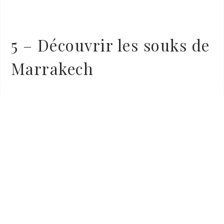
5 – Découvrir les souks de
Marrakech
Se plonger dans les souks est également une
expérience
unique pour les jeunes à Marrakech
, en quête d’aventure
et de dépaysement. Ces marchés colorés se situent au cœur
de la Médina, et représentent l’essence même de la vie
marocaine.
Chaque ruelle déborde de vie, avec des étals qui proposent des
épices, des textiles, des bijoux, et des objets uniques. Les